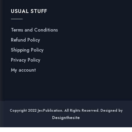
)
USUAL STUFF
q
u
a
Terms and Conditions
n
Refund Policy
t
i
Shipping Policy
t
Privacy Policy
y
My account
Copyright 2022 JecPublication. All Rights Reserved. Designed by
Designthesite