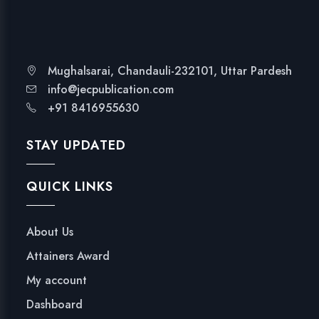
l
e
n
t
Mughalsarai, Chandauli-232101, Uttar Pardesh
M
info@jecpublication.com
o
+91 8416955630
o
n
STAY UPDATED
'
s
QUICK LINKS
L
a
n
About Us
g
Attainers Award
u
a
My account
g
Dashboard
e