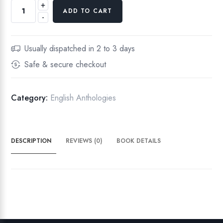
+
M
ADD TO CART
-
a
u
n
Usually dispatched in 2 to 3 days
a
Safe & secure checkout
n
i
l
Category:
English Anthologies
a
m
o
DESCRIPTION
REVIEWS (0)
BOOK DETAILS
z
h
l
i
(
S
i