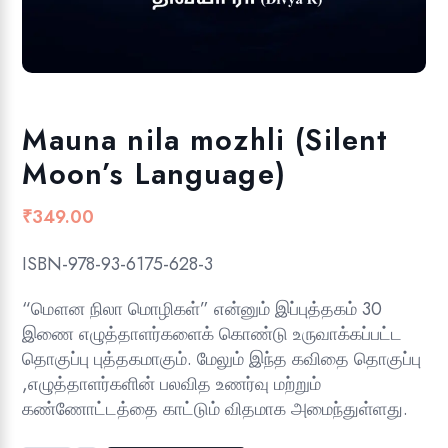
Mauna nila mozhli (Silent
Moon’s Language)
₹
349.00
ISBN-978-93-6175-628-3
“மௌன நிலா மொழிகள்” என்னும் இப்புத்தகம் 30
இணை எழுத்தாளர்களைக் கொண்டு உருவாக்கப்பட்ட
தொகுப்பு புத்தகமாகும். மேலும் இந்த கவிதை தொகுப்பு
,எழுத்தாளர்களின் பலவித உணர்வு மற்றும்
கண்ணோட்டத்தை காட்டும் விதமாக அமைந்துள்ளது.