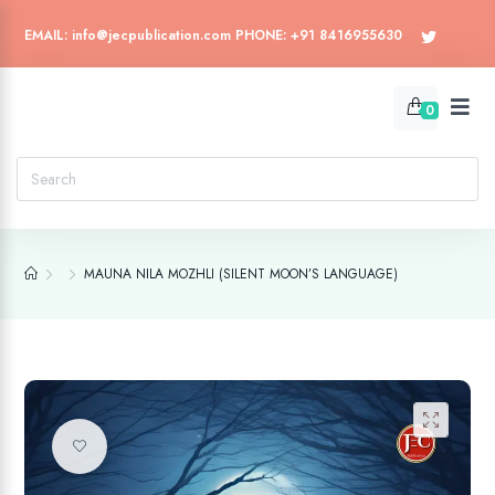
EMAIL: info@jecpublication.com PHONE: +91 8416955630
0
MAUNA NILA MOZHLI (SILENT MOON’S LANGUAGE)