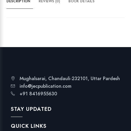
DESCRIPTION
REVIEWS (0)
BOOK DETAILS
y
Mughalsarai, Chandauli-232101, Uttar Pardesh
info@jecpublication.com
+91 8416955630
STAY UPDATED
QUICK LINKS