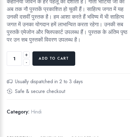
कहानियाँ जीवन के हर पहलू को दर्शाती हैं। गीता भाटिया जी की
अब तक नौ पुस्तकें प्रकाशित हो चुकी हैं। साहित्य जगत में यह
उनकी दसवीं पुस्तक है। हम आशा करते हैं भविष्य में भी साहित्य
जगत में उनका योगदान हमें लाभान्वित करता रहेगा। उनकी सब
पुस्तकें एमेजोन और फ्लिपकार्ट उपलब्ध हैं। पुस्तक के अंतिम पृष्ठ
पर उन सब पुस्तकों विवरण उपलब्ध है।
+
वो
ADD TO CART
-
कौ
न
थी
Usually dispatched in 2 to 3 days
q
Safe & secure checkout
u
a
n
Category:
Hindi
t
i
t