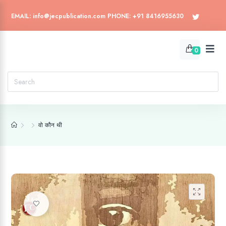
EMAIL: info@jecpublication.com PHONE: +91 8416955630
0
वो कौन थी